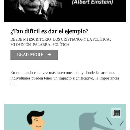
Y
L
A
¿Tan difícil es dar el ejemplo?
P
DESDE MI ESCRITORIO
LOS CRISTIANOS Y LA POLÍTICA
MI OPINIÓN
PALABRA
POLÍTICA
O
READ MORE
L
Í
En un mundo cada vez más interconectado y donde las acciones
individuales pueden tener un impacto significativo, la importancia
T
de...
I
C
A